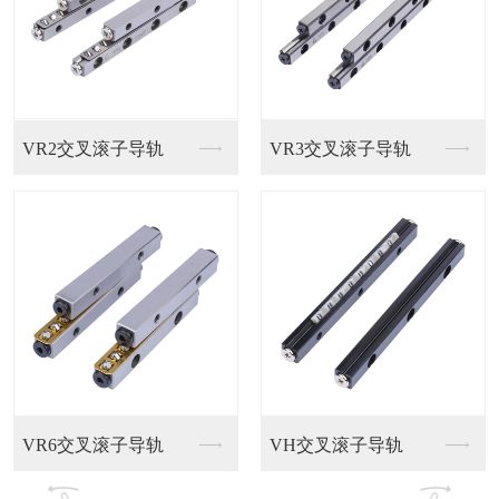
孚雷直线导轨
滚柱导轨