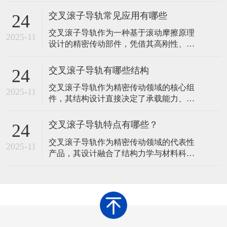
导轨、滚子保持架及交错排列的圆柱滚子
组成。那么，在使用交叉滚子导轨时，提
交叉滚子导轨常见应用有哪些
24
升运行稳定性需从安装精度、润滑维护、
交叉滚子导轨作为一种基于滚动摩擦原理
环境控制、负载管理、定期检查及操作规
2025-11
设计的精密传动部件，凭借其高刚性、低
范等多方面综合优化。以下是具体措施及
摩擦、多向承载等特性，在工业制造领域
原理说明：​一、确保安装精度基准面平整
展现出广泛的应用价值。其核心结构由V型
度问题
交叉滚子导轨有哪些结构
24
滚道导轨、圆柱滚子及保持架组成，通过
交叉滚子导轨作为精密传动领域的核心组
滚子在滚道内的交错排列实现直线运动，
2025-11
件，其结构设计直接决定了承载能力、运
这种设计使其能够同时承受垂直、水平及
动精度与使用寿命。通过优化滚动体排
倾覆力矩，成为精密设备中不可或缺的支
列、滚道形状及辅助结构，不同类型的交
撑组件
交叉滚子导轨特点有哪些？
24
叉滚子导轨形成了各自的技术特点，以适
交叉滚子导轨作为精密传动领域的代表性
应多样化的工业需求。以下从基础结构到
2025-11
产品，其设计融合了结构力学与材料科学
衍生设计，系统梳理交叉滚子导轨的常见
的创新成果，形成了区别于传统导轨的独
结构形式及其技术逻辑。 交叉滚子导轨的
特性能体系。这种导轨通过滚动体排列方
核心结
式与滚道形状的优化，在承载能力、运动
精度、摩擦特性及环境适应性等方面展现
出显著优势，成为工业自动化、精密加工
及高端装备制造中的核心传动元件。 交叉