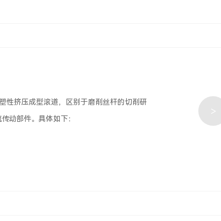
杆，依靠冷塑性挤压成型滚道，区别于磨削丝杆的切削研
>
流传动部件。具体如下：