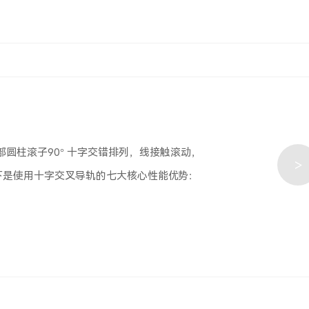
部圆柱滚子90° 十字交错排列，线接触滚动，
>
下是使用十字交叉导轨的七大核心性能优势：