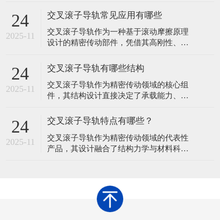
导轨、滚子保持架及交错排列的圆柱滚子
组成。那么，在使用交叉滚子导轨时，提
交叉滚子导轨常见应用有哪些
24
升运行稳定性需从安装精度、润滑维护、
交叉滚子导轨作为一种基于滚动摩擦原理
环境控制、负载管理、定期检查及操作规
2025-11
设计的精密传动部件，凭借其高刚性、低
范等多方面综合优化。以下是具体措施及
摩擦、多向承载等特性，在工业制造领域
原理说明：​一、确保安装精度基准面平整
展现出广泛的应用价值。其核心结构由V型
度问题
交叉滚子导轨有哪些结构
24
滚道导轨、圆柱滚子及保持架组成，通过
交叉滚子导轨作为精密传动领域的核心组
滚子在滚道内的交错排列实现直线运动，
2025-11
件，其结构设计直接决定了承载能力、运
这种设计使其能够同时承受垂直、水平及
动精度与使用寿命。通过优化滚动体排
倾覆力矩，成为精密设备中不可或缺的支
列、滚道形状及辅助结构，不同类型的交
撑组件
交叉滚子导轨特点有哪些？
24
叉滚子导轨形成了各自的技术特点，以适
交叉滚子导轨作为精密传动领域的代表性
应多样化的工业需求。以下从基础结构到
2025-11
产品，其设计融合了结构力学与材料科学
衍生设计，系统梳理交叉滚子导轨的常见
的创新成果，形成了区别于传统导轨的独
结构形式及其技术逻辑。 交叉滚子导轨的
特性能体系。这种导轨通过滚动体排列方
核心结
式与滚道形状的优化，在承载能力、运动
精度、摩擦特性及环境适应性等方面展现
出显著优势，成为工业自动化、精密加工
及高端装备制造中的核心传动元件。 交叉