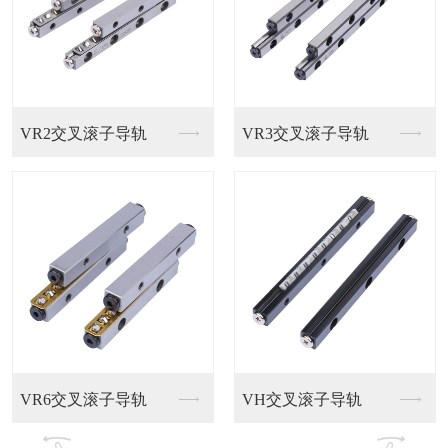
孚雷直线导轨
滚柱导轨