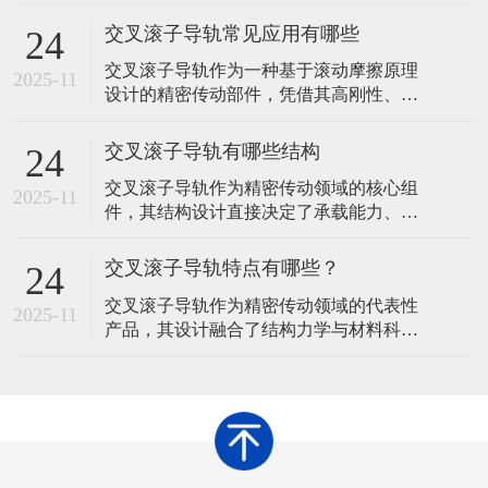
导轨、滚子保持架及交错排列的圆柱滚子
组成。那么，在使用交叉滚子导轨时，提
交叉滚子导轨常见应用有哪些
24
升运行稳定性需从安装精度、润滑维护、
交叉滚子导轨作为一种基于滚动摩擦原理
环境控制、负载管理、定期检查及操作规
2025-11
设计的精密传动部件，凭借其高刚性、低
范等多方面综合优化。以下是具体措施及
摩擦、多向承载等特性，在工业制造领域
原理说明：​一、确保安装精度基准面平整
展现出广泛的应用价值。其核心结构由V型
度问题
交叉滚子导轨有哪些结构
24
滚道导轨、圆柱滚子及保持架组成，通过
交叉滚子导轨作为精密传动领域的核心组
滚子在滚道内的交错排列实现直线运动，
2025-11
件，其结构设计直接决定了承载能力、运
这种设计使其能够同时承受垂直、水平及
动精度与使用寿命。通过优化滚动体排
倾覆力矩，成为精密设备中不可或缺的支
列、滚道形状及辅助结构，不同类型的交
撑组件
交叉滚子导轨特点有哪些？
24
叉滚子导轨形成了各自的技术特点，以适
交叉滚子导轨作为精密传动领域的代表性
应多样化的工业需求。以下从基础结构到
2025-11
产品，其设计融合了结构力学与材料科学
衍生设计，系统梳理交叉滚子导轨的常见
的创新成果，形成了区别于传统导轨的独
结构形式及其技术逻辑。 交叉滚子导轨的
特性能体系。这种导轨通过滚动体排列方
核心结
式与滚道形状的优化，在承载能力、运动
精度、摩擦特性及环境适应性等方面展现
出显著优势，成为工业自动化、精密加工
及高端装备制造中的核心传动元件。 交叉