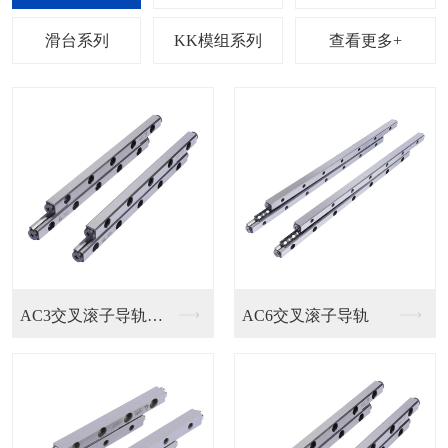
列
滑台系列
KK模组系列
查看更多+
6交叉滚子导轨
EGH15SA直线导...
HGH/E