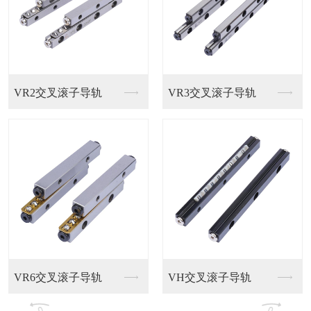
3交叉滚子导轨
孚雷直线导轨
滚柱导
交叉滚子导轨