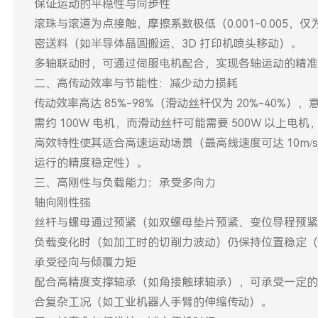
保证运动的平稳性与同步性
滚珠与滚道为点接触，摩擦系数极低（0.001-0.005
密送料（如半导体晶圆搬运、3D 打印机喷头移动）。
多轴联动时，可通过伺服电机配合，实现各轴运动的精准同
二、高传动效率与节能性：减少动力损耗
传动效率高达 85%-98%（滑动丝杆仅为 20%-40%
需约 100W 电机，而滑动丝杆可能需要 500W 以上电
高效特性使其适合高速运动场景（最高线速度可达 10m
运行的精度稳定性）。
三、高刚性与负载能力：承受多向力
轴向刚性强
丝杆与螺母通过预紧（如双螺母垫片预紧、变位导程预紧）
负载变化时（如加工时的切削力波动）仍保持位置稳定（
承受径向与倾覆力矩
配合高精度支撑轴承（如角接触球轴承），可承受一定的
合复杂工况（如工业机器人手臂的伸缩传动）。