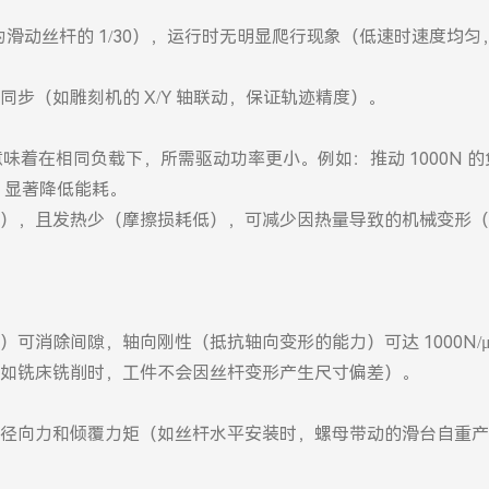
，仅为滑动丝杆的 1/30），运行时无明显爬行现象（低速时速度均
步（如雕刻机的 X/Y 轴联动，保证轨迹精度）。
），意味着在相同负载下，所需驱动功率更小。例如：推动 1000N
机，显著降低能耗。
/s），且发热少（摩擦损耗低），可减少因热量导致的机械变形
可消除间隙，轴向刚性（抵抗轴向变形的能力）可达 1000N/μ
如铣床铣削时，工件不会因丝杆变形产生尺寸偏差）。
径向力和倾覆力矩（如丝杆水平安装时，螺母带动的滑台自重产