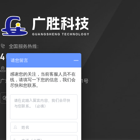

全国服务热线：
400-112-6610
请您留言

公司地址：
感谢您的关注，当前客服人员不在
线，请填写一下您的信息，我们会
广东省东莞市企石镇江边村新江路181号
尽快和您联系。


