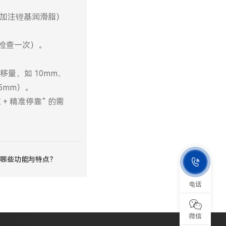
期加注锂基润滑脂）
时检查一次）。
量，如 10mm、
5mm）。
+ 精准停靠” 的需
哪些功能与特点？

电话

微信