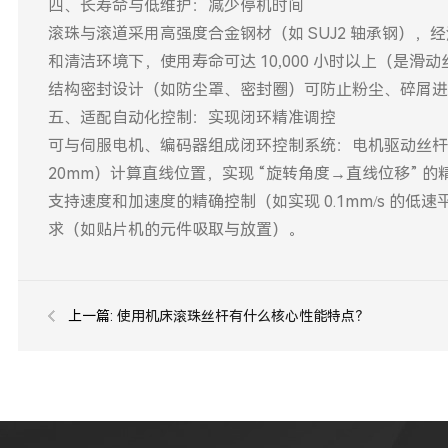
四、长寿命与低维护：减少停机时间
滚珠与滚道采用高强度合金钢材（如 SUJ2 轴承钢），
和清洁环境下，使用寿命可达 10,000 小时以上（是滑动丝
结构密封设计（如防尘罩、密封圈）可防止粉尘、碎屑进入
五、适配自动化控制：实现闭环精准调控
可与伺服电机、编码器组成闭环控制系统：电机驱动丝杆
20mm）计算直线位置，实现 “旋转角度→直线位移” 的精准
支持速度和加速度的精确控制（如实现 0.1mm/s 的低速平
求（如贴片机的元件吸取与放置）。
上一篇:
使用机床滚珠丝杆有什么核心性能特点？