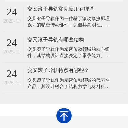
导轨、滚子保持架及交错排列的圆柱滚子
组成。那么，在使用交叉滚子导轨时，提
交叉滚子导轨常见应用有哪些
24
升运行稳定性需从安装精度、润滑维护、
交叉滚子导轨作为一种基于滚动摩擦原理
环境控制、负载管理、定期检查及操作规
2025-11
设计的精密传动部件，凭借其高刚性、低
范等多方面综合优化。以下是具体措施及
摩擦、多向承载等特性，在工业制造领域
原理说明：​一、确保安装精度基准面平整
展现出广泛的应用价值。其核心结构由V型
度问题
交叉滚子导轨有哪些结构
24
滚道导轨、圆柱滚子及保持架组成，通过
交叉滚子导轨作为精密传动领域的核心组
滚子在滚道内的交错排列实现直线运动，
2025-11
件，其结构设计直接决定了承载能力、运
这种设计使其能够同时承受垂直、水平及
动精度与使用寿命。通过优化滚动体排
倾覆力矩，成为精密设备中不可或缺的支
列、滚道形状及辅助结构，不同类型的交
撑组件
交叉滚子导轨特点有哪些？
24
叉滚子导轨形成了各自的技术特点，以适
交叉滚子导轨作为精密传动领域的代表性
应多样化的工业需求。以下从基础结构到
2025-11
产品，其设计融合了结构力学与材料科学
衍生设计，系统梳理交叉滚子导轨的常见
的创新成果，形成了区别于传统导轨的独
结构形式及其技术逻辑。 交叉滚子导轨的
特性能体系。这种导轨通过滚动体排列方
核心结
式与滚道形状的优化，在承载能力、运动
精度、摩擦特性及环境适应性等方面展现
出显著优势，成为工业自动化、精密加工
及高端装备制造中的核心传动元件。 交叉