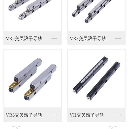
轨
孚雷直线导轨
滚柱导轨
轨