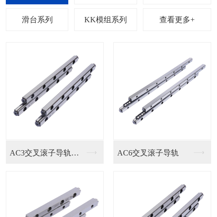
列
滑台系列
KK模组系列
查看更多+
轨
EGH15SA直线导...
HGH/EGH直线导...