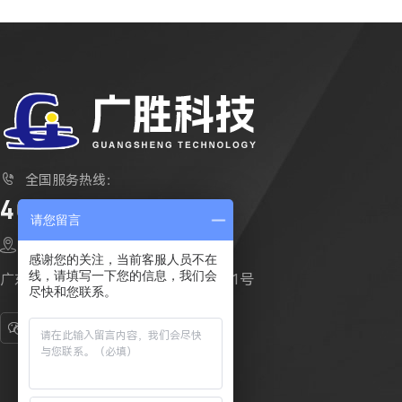

全国服务热线：
400-112-6610
请您留言

公司地址：
感谢您的关注，当前客服人员不在
线，请填写一下您的信息，我们会
广东省东莞市企石镇江边村新江路181号
尽快和您联系。


