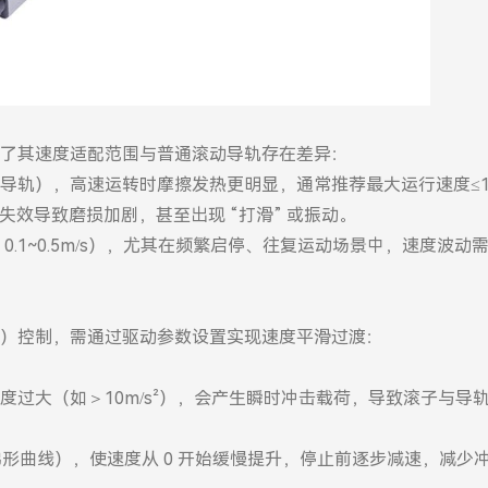
了其速度适配范围与普通滚动导轨存在差异：
导轨），高速运转时摩擦发热更明显，通常推荐最大运行速度≤1m
失效导致磨损加剧，甚至出现 “打滑” 或振动。
.1~0.5m/s），尤其在频繁启停、往复运动场景中，速度波动
）控制，需通过驱动参数设置实现速度平滑过渡：
过大（如＞10m/s²），会产生瞬时冲击载荷，导致滚子与导
非梯形曲线），使速度从 0 开始缓慢提升，停止前逐步减速，减少