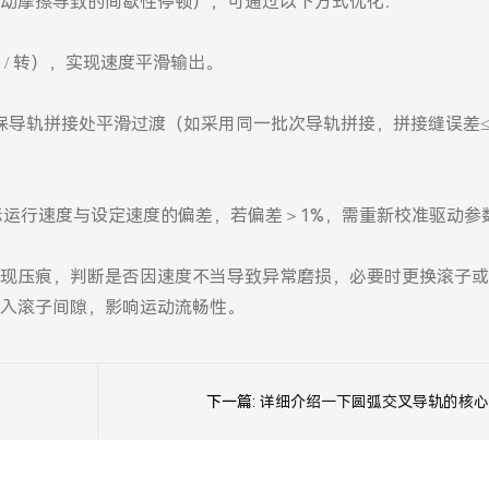
擦大于动摩擦导致的间歇性停顿），可通过以下方式优化：
步 / 转），实现速度平滑输出。
确保导轨拼接处平滑过渡（如采用同一批次导轨拼接，拼接缝误差≤0
实际运行速度与设定速度的偏差，若偏差＞1%，需重新校准驱动
现压痕，判断是否因速度不当导致异常磨损，必要时更换滚子或
入滚子间隙，影响运动流畅性。
下一篇:
详细介绍一下圆弧交叉导轨的核心