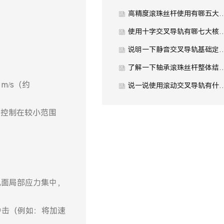
高精度滚珠丝杆使用有哪五
使用十字交叉导轨有哪七大
说明一下静音交叉导轨基础定
了解一下轴承滚珠丝杆整体结
/s（约
说一说使用滚动交叉导轨有什
需控制在较小范围
轨面局部应力集中，
冲击（例如：将加速