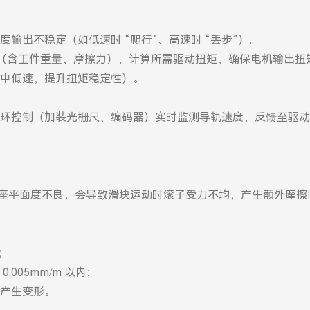
输出不稳定（如低速时 “爬行”、高速时 “丢步”）。
工件重量、摩擦力），计算所需驱动扭矩，确保电机输出扭矩留有 
中低速，提升扭矩稳定性）。
环控制（加装光栅尺、编码器）实时监测导轨速度，反馈至驱动
、基座平面度不良，会导致滑块运动时滚子受力不均，产生额外摩
m；
005mm/m 以内；
产生变形。