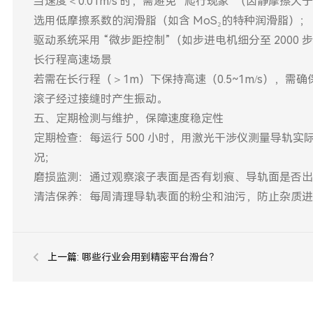
当速度＜0.01m/s 时，需避免 “爬行现象”（因静摩
选用低摩擦系数的润滑脂（如含 MoS₂的特种润滑脂）；
驱动系统采用 “微步距控制”（如步进电机细分至 2000 
长行程高速场景
若需在长行程（＞1m）下保持高速（0.5~1m/s），需
滚子经过接缝时产生振动。
五、定期检测与维护，保障速度稳定性
定期检查：每运行 500 小时，用激光干涉仪测量导轨
况；
磨损监测：通过观察滚子表面是否有划痕、导轨面是否出
清洁保养：每周清理导轨表面的粉尘和油污，防止杂质进
上一篇:
哪些行业会用到精密平台滑台？