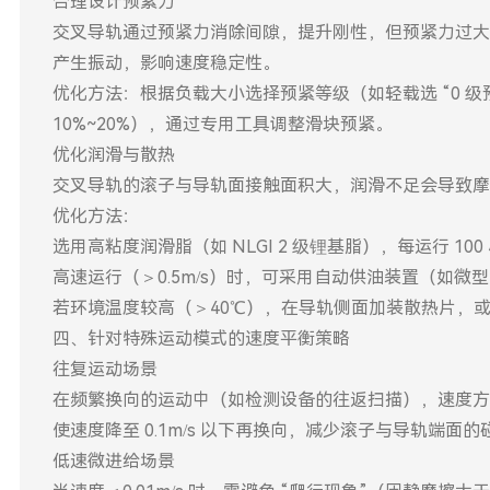
合理设计预紧力
交叉导轨通过预紧力消除间隙，提升刚性，但预紧力过大
产生振动，影响速度稳定性。
优化方法：根据负载大小选择预紧等级（如轻载选 “0 级
10%~20%），通过专用工具调整滑块预紧。
优化润滑与散热
交叉导轨的滚子与导轨面接触面积大，润滑不足会导致摩
优化方法：
选用高粘度润滑脂（如 NLGI 2 级锂基脂），每运行 
高速运行（＞0.5m/s）时，可采用自动供油装置（如微
若环境温度较高（＞40℃），在导轨侧面加装散热片，
四、针对特殊运动模式的速度平衡策略
往复运动场景
在频繁换向的运动中（如检测设备的往返扫描），速度方向改
使速度降至 0.1m/s 以下再换向，减少滚子与导轨端面的
低速微进给场景