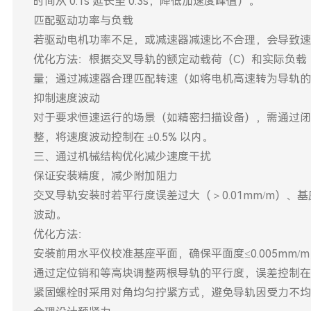
时间从 0.1s 延长至 0.3s，降低加速度峰值）。
匹配驱动功率与负载
若驱动电机功率不足，或减速器减速比不合理，会导致速度
优化方法：根据交叉导轨的额定动载荷（C）和实际负载（含
量；通过减速器合理匹配转速（如将电机高速转为导轨的
抑制速度波动
对于要求恒速运行的场景（如精密扫描设备），需通过闭
整，将速度波动控制在 ±0.5% 以内。
三、通过机械结构优化减少速度干扰
保证安装精度，减少附加阻力
交叉导轨安装时若平行度误差过大（＞0.01mm/m）
波动。
优化方法：
安装前用水平仪校准基座平面，确保平面度≤0.005mm/
通过定位销和等高块调整两根导轨的平行度，误差控制在 0.
紧固螺栓时采用对角均匀拧紧方式，避免导轨因受力不均