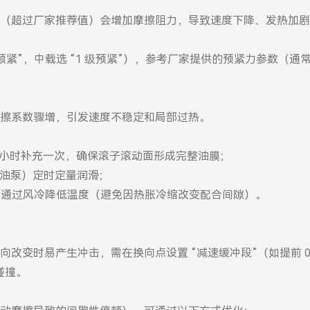
（超过厂家推荐值）会增加摩擦阻力，导致速度下降、发热加剧
预紧”，中载选 “1 级预紧”），参考厂家提供的预紧力参数（通
擦系数骤增，引发速度不稳定和局部过热。
100 小时补充一次，确保滚子滚动面形成完整油膜；
型油泵）定时定量润滑；
或通过风冷降低温度（避免因热胀冷缩改变配合间隙）。
变时易产生冲击，需在换向点设置 “减速缓冲段”（如提前 0.
碰撞。