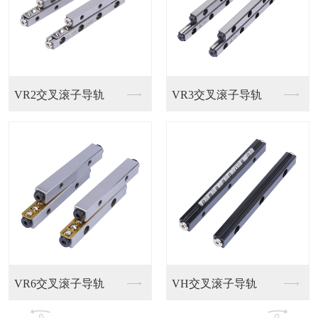
孚雷直线导轨
滚柱导轨