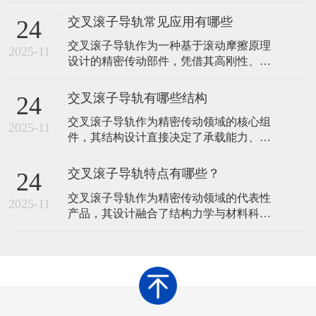
导轨、滚子保持架及交错排列的圆柱滚子
组成。那么，在使用交叉滚子导轨时，提
交叉滚子导轨常见应用有哪些
24
升运行稳定性需从安装精度、润滑维护、
交叉滚子导轨作为一种基于滚动摩擦原理
环境控制、负载管理、定期检查及操作规
2025-11
设计的精密传动部件，凭借其高刚性、低
范等多方面综合优化。以下是具体措施及
摩擦、多向承载等特性，在工业制造领域
原理说明：​一、确保安装精度基准面平整
展现出广泛的应用价值。其核心结构由V型
度问题
交叉滚子导轨有哪些结构
24
滚道导轨、圆柱滚子及保持架组成，通过
交叉滚子导轨作为精密传动领域的核心组
滚子在滚道内的交错排列实现直线运动，
2025-11
件，其结构设计直接决定了承载能力、运
这种设计使其能够同时承受垂直、水平及
动精度与使用寿命。通过优化滚动体排
倾覆力矩，成为精密设备中不可或缺的支
列、滚道形状及辅助结构，不同类型的交
撑组件
交叉滚子导轨特点有哪些？
24
叉滚子导轨形成了各自的技术特点，以适
交叉滚子导轨作为精密传动领域的代表性
应多样化的工业需求。以下从基础结构到
2025-11
产品，其设计融合了结构力学与材料科学
衍生设计，系统梳理交叉滚子导轨的常见
的创新成果，形成了区别于传统导轨的独
结构形式及其技术逻辑。 交叉滚子导轨的
特性能体系。这种导轨通过滚动体排列方
核心结
式与滚道形状的优化，在承载能力、运动
精度、摩擦特性及环境适应性等方面展现
出显著优势，成为工业自动化、精密加工
及高端装备制造中的核心传动元件。 交叉