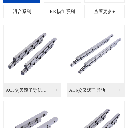
列
滑台系列
KK模组系列
查看更多+
AC6交叉滚子导轨
EGH15SA直线导...
HGH