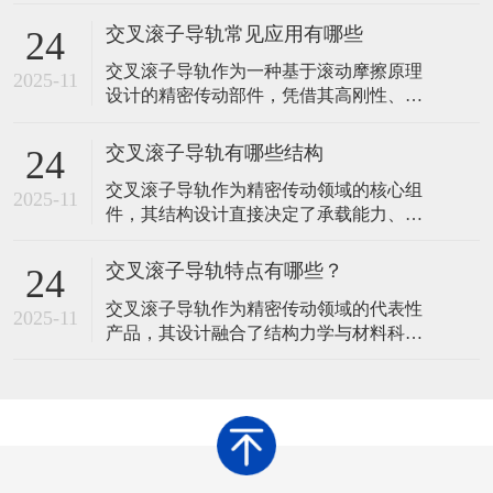
导轨、滚子保持架及交错排列的圆柱滚子
组成。那么，在使用交叉滚子导轨时，提
交叉滚子导轨常见应用有哪些
24
升运行稳定性需从安装精度、润滑维护、
交叉滚子导轨作为一种基于滚动摩擦原理
环境控制、负载管理、定期检查及操作规
2025-11
设计的精密传动部件，凭借其高刚性、低
范等多方面综合优化。以下是具体措施及
摩擦、多向承载等特性，在工业制造领域
原理说明：​一、确保安装精度基准面平整
展现出广泛的应用价值。其核心结构由V型
度问题
交叉滚子导轨有哪些结构
24
滚道导轨、圆柱滚子及保持架组成，通过
交叉滚子导轨作为精密传动领域的核心组
滚子在滚道内的交错排列实现直线运动，
2025-11
件，其结构设计直接决定了承载能力、运
这种设计使其能够同时承受垂直、水平及
动精度与使用寿命。通过优化滚动体排
倾覆力矩，成为精密设备中不可或缺的支
列、滚道形状及辅助结构，不同类型的交
撑组件
交叉滚子导轨特点有哪些？
24
叉滚子导轨形成了各自的技术特点，以适
交叉滚子导轨作为精密传动领域的代表性
应多样化的工业需求。以下从基础结构到
2025-11
产品，其设计融合了结构力学与材料科学
衍生设计，系统梳理交叉滚子导轨的常见
的创新成果，形成了区别于传统导轨的独
结构形式及其技术逻辑。 交叉滚子导轨的
特性能体系。这种导轨通过滚动体排列方
核心结
式与滚道形状的优化，在承载能力、运动
精度、摩擦特性及环境适应性等方面展现
出显著优势，成为工业自动化、精密加工
及高端装备制造中的核心传动元件。 交叉