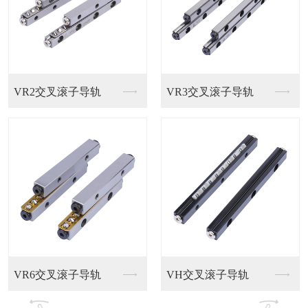
VR3交叉滚子导轨
孚雷直线导轨
滚柱
VH交叉滚子导轨