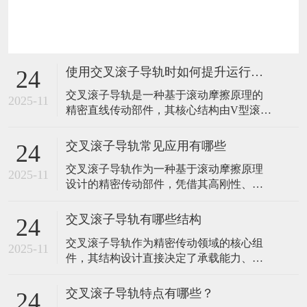
使用交叉滚子导轨时如何提升运行稳定性？
24
​交叉滚子导轨是一种基于滚动摩擦原理的
2025-11
精密直线传动部件，其核心结构由V型滚道
导轨、滚子保持架及交错排列的圆柱滚子
组成。那么，在使用交叉滚子导轨时，提
交叉滚子导轨常见应用有哪些
24
升运行稳定性需从安装精度、润滑维护、
交叉滚子导轨作为一种基于滚动摩擦原理
环境控制、负载管理、定期检查及操作规
2025-11
设计的精密传动部件，凭借其高刚性、低
范等多方面综合优化。以下是具体措施及
摩擦、多向承载等特性，在工业制造领域
原理说明：​一、确保安装精度基准面平整
展现出广泛的应用价值。其核心结构由V型
度问题
交叉滚子导轨有哪些结构
24
滚道导轨、圆柱滚子及保持架组成，通过
交叉滚子导轨作为精密传动领域的核心组
滚子在滚道内的交错排列实现直线运动，
2025-11
件，其结构设计直接决定了承载能力、运
这种设计使其能够同时承受垂直、水平及
动精度与使用寿命。通过优化滚动体排
倾覆力矩，成为精密设备中不可或缺的支
列、滚道形状及辅助结构，不同类型的交
撑组件
交叉滚子导轨特点有哪些？
24
叉滚子导轨形成了各自的技术特点，以适